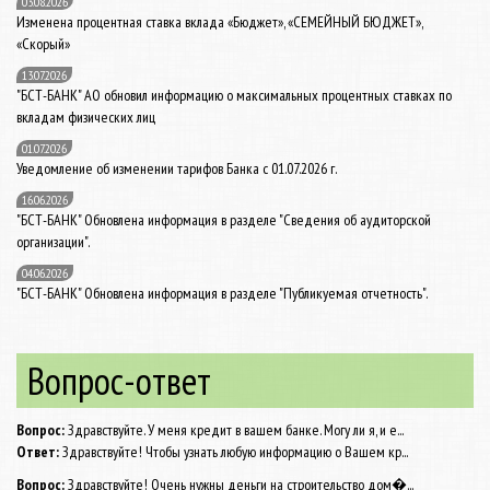
03.08.2026
Изменена процентная ставка вклада «Бюджет», «СЕМЕЙНЫЙ БЮДЖЕТ»,
«Скорый»
13.07.2026
"БСТ-БАНК" АО обновил информацию о максимальных процентных ставках по
вкладам физических лиц
01.07.2026
Уведомление об изменении тарифов Банка с 01.07.2026 г.
16.06.2026
"БСТ-БАНК" Обновлена информация в разделе "Сведения об аудиторской
организации".
04.06.2026
"БСТ-БАНК" Обновлена информация в разделе "Публикуемая отчетность".
Вопрос-ответ
Вопрос:
Здравствуйте. У меня кредит в вашем банке. Могу ли я, и е...
Ответ:
Здравствуйте! Чтобы узнать любую информацию о Вашем кр...
Вопрос:
Здравствуйте! Очень нужны деньги на строительство дом�...