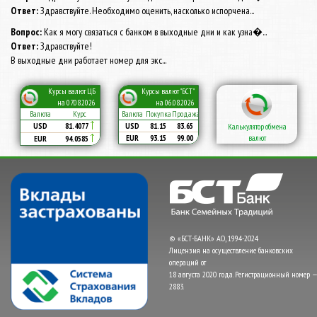
Ответ:
Здравствуйте. Необходимо оценить, насколько испорчена...
Вопрос:
Как я могу связаться с банком в выходные дни и как узна�...
Ответ:
Здравствуйте!
В выходные дни работает номер для экс...
Курсы валют ЦБ
Курсы валют "БСТ"
на 07.08.2026
на 06.08.2026
Валюта
Курс
Валюта
Покупка
Продажа
USD
81.4077
USD
81.15
83.65
Калькулятор обмена
валют
EUR
93.15
99.00
EUR
94.0585
© «БСТ-БАНК» АО, 1994-2024
Лицензия на осуществление банковских
операций от
18 августа 2020 года. Регистрационный номер —
2883.