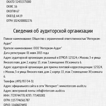
ОКАТО 32431373000
ОКФС 16
ОКОПФ 67
ОКВЭД 64.19
ОГРН 1024200002276
Сведения об аудиторской организации
Полное наименование: Общество с ограниченной ответственностью "Интерком-
Аудит"
Краткое наименование: ООО "Интерком-Аудит"
Дата регистрации: 01 июля 2013 года
Адрес аудиторской организации, указанный в ЕГРЮЛ: 125124, г. Москва, 3-я улица
Ямского поля, дом 2, корпус 13, этаж 7, помещение XV, комната 6.
Адрес аудиторской организации для приема почтовой корреспонденции: 125124,
г. Москва, 3-я улица Ямского поля, дом 2, корпус 13, этаж 7, помещение XV, комната
6.
Телефон: (495) 937-34-51
Адрес официального сайта в сети "Интернет": www.intercom-audit.ru
Адрес электронной почты: info@intercom-audit.ru
ИНН: 7729744770; КПП: 771401001
ОГРН: 1137746561787
ОРНЗ: 11606074492