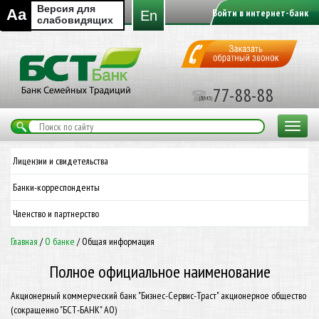
Версия для
Aa
Войти в интернет-банк
En
слабовидящих
77-88-88
Toggle
navigat
Лицензии и свидетельства
Банки-корреспонденты
Членство и партнерство
Главная
/
О банке
/
Общая информация
Полное официальное наименование
Акционерный коммерческий банк "Бизнес-Сервис-Траст" акционерное общество
(сокращенно "БСТ-БАНК" АО)