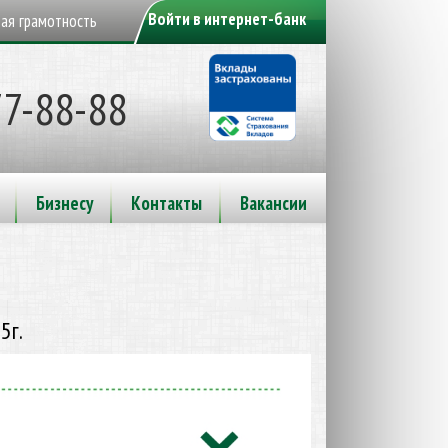
Войти в интернет-банк
ая грамотность
77-88-88
Бизнесу
Контакты
Вакансии
5г.