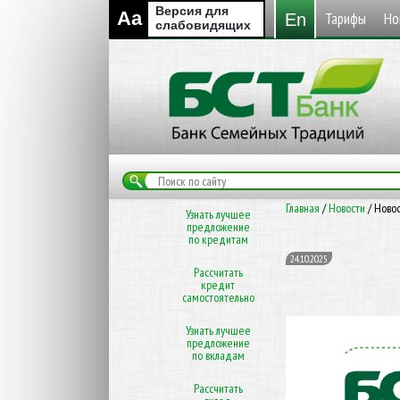
Версия для
Aa
Тарифы
Но
En
слабовидящих
Главная
/
Новости
/
Ново
Узнать лучшее
предложение
по кредитам
24.10.2025
Рассчитать
кредит
самостоятельно
Узнать лучшее
предложение
по вкладам
Рассчитать