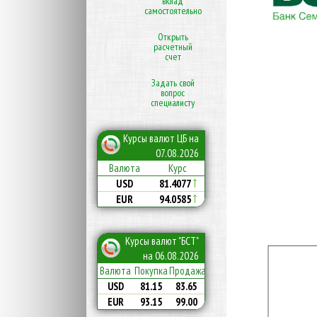
вклад
самостоятельно
Открыть
расчетный
счет
Задать свой
вопрос
специалисту
Курсы валют ЦБ на
07.08.2026
Курс
Валюта
81.4077
USD
94.0585
EUR
Курсы валют "БСТ"
на 06.08.2026
Валюта
Покупка
Продажа
USD
81.15
83.65
EUR
93.15
99.00