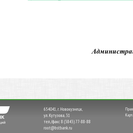
654041, г. Новокузнецк,
Прав
Карт
ул. Кутузова, 31
тел./факс 8 (3843) 77-88-88
root@bstbank.ru