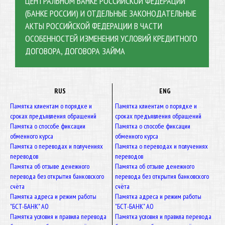
ЦЕНТРАЛЬНОМ БАНКЕ РОССИЙСКОЙ ФЕДЕРАЦИИ
(БАНКЕ РОССИИ) И ОТДЕЛЬНЫЕ ЗАКОНОДАТЕЛЬНЫЕ
АКТЫ РОССИЙСКОЙ ФЕДЕРАЦИИ В ЧАСТИ
ОСОБЕННОСТЕЙ ИЗМЕНЕНИЯ УСЛОВИЙ КРЕДИТНОГО
ДОГОВОРА, ДОГОВОРА ЗАЙМА
RUS
ENG
Памятка клиентам о порядке и
Памятка клиентам о порядке и
сроках предъявления обращений
сроках предъявления обращений
Памятка о способе фиксации
Памятка о способе фиксации
обменного курса
обменного курса
Памятка о переводах и получениях
Памятка о переводах и получениях
переводов
переводов
Памятка об отзыве денежного
Памятка об отзыве денежного
перевода без открытия банковского
перевода без открытия банковского
счёта
счёта
Памятка адреса и режим работы
Памятка адреса и режим работы
"БСТ-БАНК" АО
"БСТ-БАНК" АО
Памятка условия и правила перевода
Памятка условия и правила перевода