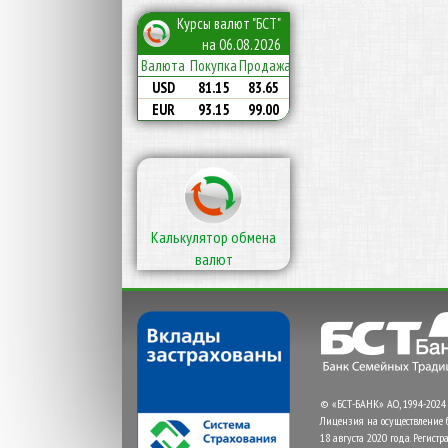
Курсы валют "БСТ"
на 06.08.2026
Валюта
Покупка
Продажа
USD
81.15
83.65
EUR
93.15
99.00
Калькулятор обмена
валют
© «БСТ-БАНК» АО, 1994-2024
Лицензия на осуществление 
18 августа 2020 года. Регис