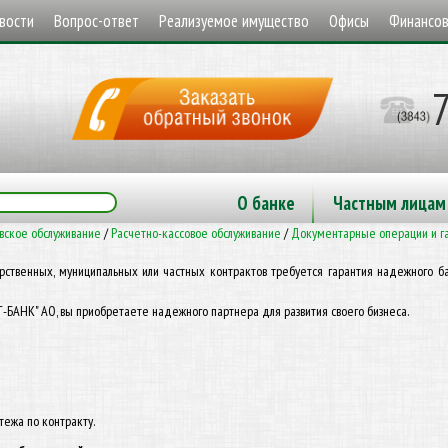
вости
Вопрос-ответ
Реализуемое имущество
Офисы
Финансов
О банке
Частным лицам
вское обслуживание
/
Расчетно-кассовое обслуживание
/
Документарные операции и г
ственных, муниципальных или частных контрактов требуется гарантия надежного б
-БАНК" АО, вы приобретаете надежного партнера для развития своего бизнеса.
атежа по контракту.