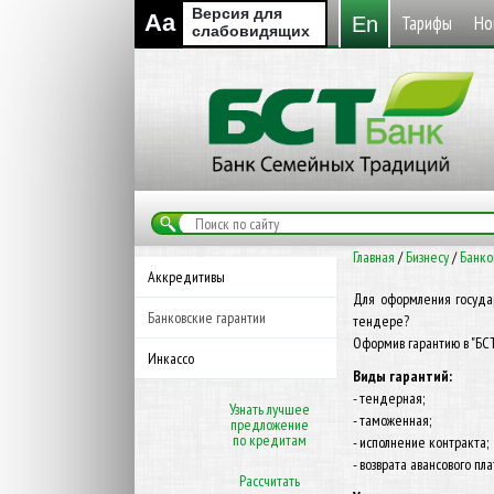
Версия для
Aa
Тарифы
Но
En
слабовидящих
Главная
/
Бизнесу
/
Банко
Аккредитивы
Для оформления государ
Банковские гарантии
тендере?
Оформив гарантию в "БСТ
Инкассо
Виды гарантий:
- тендерная;
Узнать лучшее
- таможенная;
предложение
по кредитам
- исполнение контракта;
- возврата авансового пл
Рассчитать