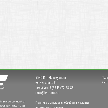
654041, г. Новокузнецк,
Прав
Карт
ул. Кутузова, 31
тел./факс 8 (3843) 77-88-88
root@bstbank.ru
банковских операций от
Политика в отношении обработки и защиты
трационный номер — 2883.
персональных данных