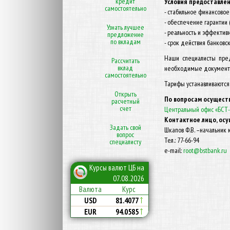
кредит
Условия предоставлен
самостоятельно
- стабильное финансовое
- обеспечение гарантии (
Узнать лучшее
- реальность и эффектив
предложение
по вкладам
- срок действия банковс
Наши специалисты пред
Рассчитать
вклад
необходимые документ
самостоятельно
Тарифы устанавливаются 
Открыть
По вопросам осущест
расчетный
счет
Центральный офис «БСТ
Контактное лицо, ос
Задать свой
Шкапов Ф.В. –начальник
вопрос
Тел.: 77-66-94
специалисту
e-mail:
root@bstbank.ru
Курсы валют ЦБ на
07.08.2026
Курс
Валюта
81.4077
USD
94.0585
EUR