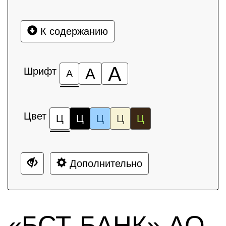
К содержанию
А
Шрифт
А
А
Цвет
Ц
Ц
Ц
Ц
Ц
Дополнительно
«БСТ-БАНК» АО