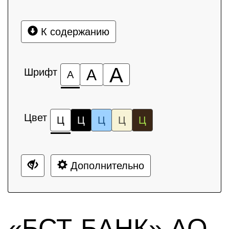
К содержанию
А
Шрифт
А
А
Цвет
Ц
Ц
Ц
Ц
Ц
Дополнительно
«БСТ-БАНК» АО