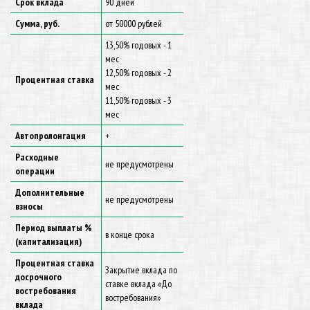
Срок вклада
90 дней
Сумма, руб.
от 50000 рублей
13,50% годовых - 1
мес
12,50% годовых - 2
Процентная ставка
мес
11,50% годовых - 3
мес
Автопролонгация
+
Расходные
не предусмотрены
операции
Дополнительные
не предусмотрены
взносы
Период выплаты %
в конце срока
(капитализация)
Процентная ставка
Закрытие вклада по
досрочного
ставке вклада «До
востребования
востребования»
вклада