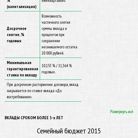
%
ежеквартально
(капитализация)
Возможность
частичного снятия
Досрочное
суммы вклада и
снятие, %
процентов при
годовых
сохранении
неснижаемого остатка
20 000 рублей.
Минимальная
10,153 % / 11,364 %
гарантированная
годовых.
ставка по вкладу
При досрочном расторжении договора, вклад
закрывается по ставке вклада «До
востребования».
Развернуть всё
Развернуть всё
ВКЛАДЫ СРОКОМ БОЛЕЕ 3-х ЛЕТ
Семейный бюджет 2015