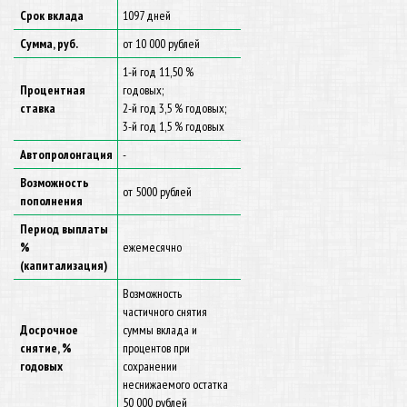
Срок вклада
1097 дней
Сумма, руб.
от 10 000 рублей
1-й год 11,50 %
Процентная
годовых;
ставка
2-й год 3,5 % годовых;
3-й год 1,5 % годовых
Автопролонгация
-
Возможность
от 5000 рублей
пополнения
Период выплаты
%
ежемесячно
(капитализация)
Возможность
частичного снятия
Досрочное
суммы вклада и
снятие, %
процентов при
годовых
сохранении
неснижаемого остатка
50 000 рублей