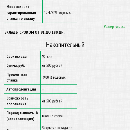
Минимальная
гарантированная
12,478 % годовых.
ставка по вкладу
Развернуть всё
ВКЛАДЫ СРОКОМ ОТ 91 ДО 180 ДН.
Накопительный
Срок вклада
93 дня
Сумма, руб.
от 500 рублей
Процентная
9,00 % годовых
ставка
Автопролонгация
+
Возможность
от 500 рублей
пополнения
Период выплаты %
в конце срока
(капитализация)
Закрытие вклада по