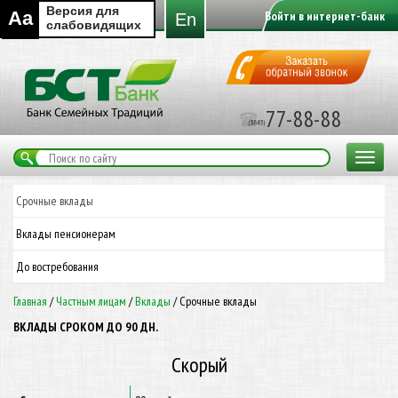
Версия для
Aa
Войти в интернет-банк
En
слабовидящих
77-88-88
Toggle
navigat
Срочные вклады
Вклады пенсионерам
До востребования
Главная
/
Частным лицам
/
Вклады
/
Срочные вклады
ВКЛАДЫ СРОКОМ ДО 90 ДН.
Скорый