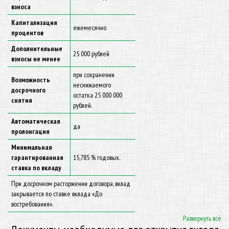
взноса
Капитализация
ежемесячно
процентов
Дополнительные
25 000 рублей
взносы не менее
при сохранении
Возможность
неснижаемого
досрочного
остатка 25 000 000
снятия
рублей.
Автоматическая
да
пролонгация
Минимальная
гарантированная
15,785 % годовых.
ставка по вкладу
При досрочном расторжении договора, вклад
закрывается по ставке вклада «До
востребования».
Развернуть всё