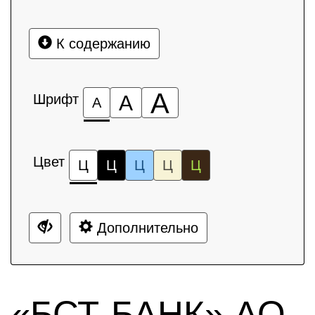
К содержанию
А
Шрифт
А
А
Цвет
Ц
Ц
Ц
Ц
Ц
Дополнительно
«БСТ-БАНК» АО