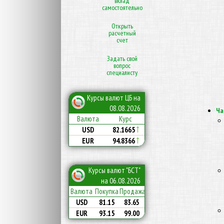
вклад
самостоятельно
Открыть
расчетный
счет
Задать свой
вопрос
специалисту
Курсы валют ЦБ на
08.08.2026
Ча
Курс
Валюта
82.1665
USD
94.8366
EUR
Курсы валют "БСТ"
на 06.08.2026
Валюта
Покупка
Продажа
USD
81.15
83.65
EUR
93.15
99.00