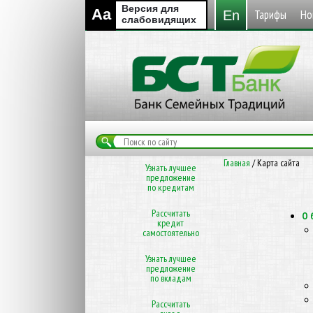
Версия для
Aa
Тарифы
Но
En
слабовидящих
Главная
/
Карта сайта
Узнать лучшее
предложение
по кредитам
Рассчитать
О 
кредит
самостоятельно
Узнать лучшее
предложение
по вкладам
Рассчитать