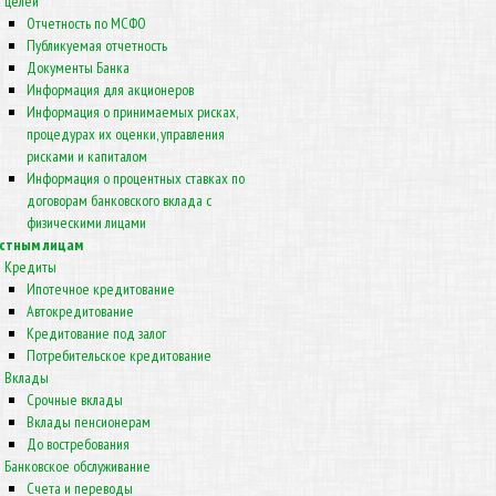
целей
Отчетность по МСФО
Публикуемая отчетность
Документы Банка
Информация для акционеров
Информация о принимаемых рисках,
процедурах их оценки, управления
рисками и капиталом
Информация о процентных ставках по
договорам банковского вклада с
физическими лицами
стным лицам
Кредиты
Ипотечное кредитование
Автокредитование
Кредитование под залог
Потребительское кредитование
Вклады
Срочные вклады
Вклады пенсионерам
До востребования
Банковское обслуживание
Счета и переводы