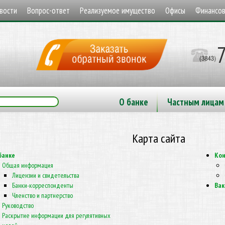
вости
Вопрос-ответ
Реализуемое имущество
Офисы
Финансов
О банке
Частным лицам
Карта сайта
банке
Ко
Общая информация
Лицензии и свидетельства
Банки-корреспонденты
Вак
Членство и партнерство
Руководство
Раскрытие информации для регулятивных